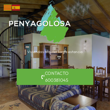
Viviendas alquiler larga estancia
CONTACTO
600381045